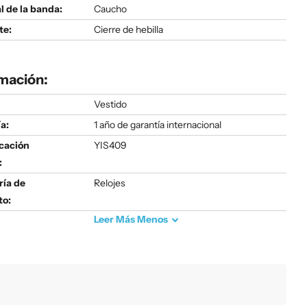
l de la banda:
Caucho
te:
Cierre de hebilla
mación:
Vestido
a:
1 año de garantía internacional
icación
YIS409
:
ría de
Relojes
to:
Leer
Más
Menos