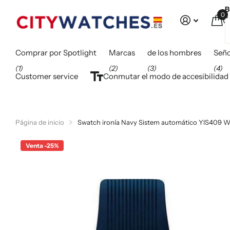
B
0
C
Comprar por Spotlight
Marcas
de los hombres
Seño
(1)
(2)
(3)
(4)
Customer service
Conmutar el modo de accesibilidad
Página de inicio
Swatch ironía Navy Sistem automático YIS409 
Venta -25%