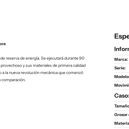
Espe
bre
Infor
 de reserva de energía. Se ejecutará durante 90
Marca:
provechoso y sus materiales de primera calidad
Serie
:
do a la nueva revolución mecánica que comenzó
Modelo
la comparación.
Movimi
Caso
Tamaño 
Grosor 
Materia