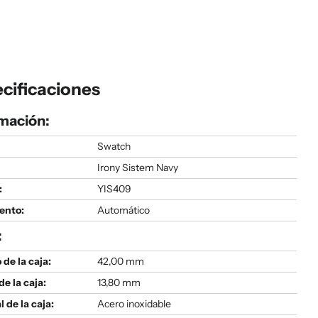
cificaciones
mación:
Swatch
Irony Sistem Navy
:
YIS409
ento:
Automático
:
de la caja:
42,00 mm
de la caja:
13,80 mm
l de la caja:
Acero inoxidable