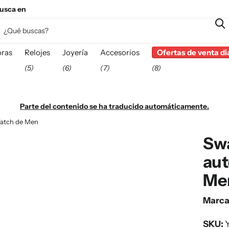
usca en
esta
ras
Relojes
Joyería
Accesorios
Ofertas de venta di
(5)
(6)
(7)
(8)
Parte del contenido se ha traducido automáticamente.
Watch de Men
Swa
au
Me
Marc
SKU:
Y