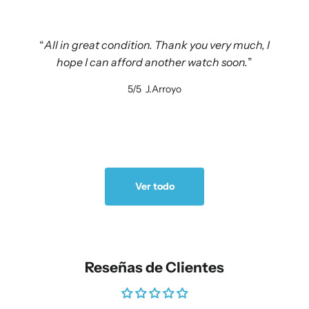
All in great condition. Thank you very much, I
hope I can afford another watch soon.
5/5
J.Arroyo
Ver todo
Reseñas de Clientes