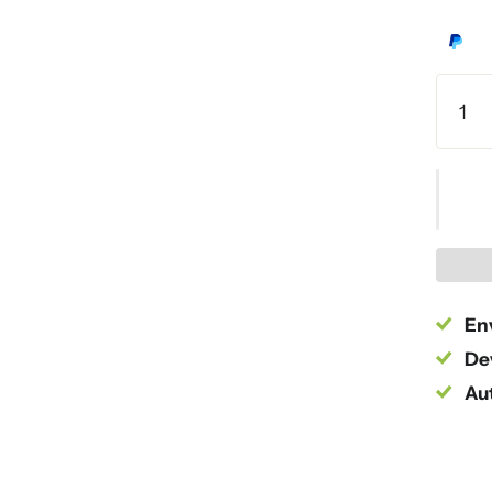
Env
Dev
Au