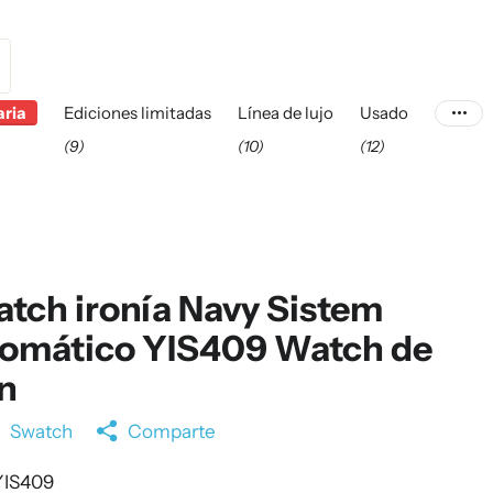
aria
Ediciones limitadas
Línea de lujo
Usado
(9)
(10)
(12)
tch ironía Navy Sistem
tomático YIS409 Watch de
n
a
Swatch
Comparte
IS409