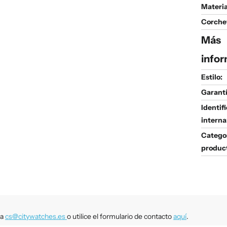
Materia
Corche
Más
infor
Estilo:
Garantí
Identif
interna
Catego
produc
 a
cs@citywatches.es
o utilice el formulario de contacto
aquí
.