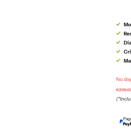
Mo
Res
Dia
Cri
Mat
No dis
€205.0
(*Incl
Paga