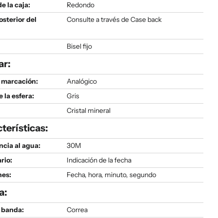
e la caja:
Redondo
osterior del
Consulte a través de Case back
Bisel fijo
ar:
 marcación:
Analógico
e la esfera:
Gris
Cristal mineral
terísticas:
ncia al agua:
30M
rio:
Indicación de la fecha
nes:
Fecha, hora, minuto, segundo
a:
 banda:
Correa