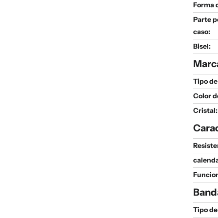
Forma d
Parte p
caso:
Bisel:
Marc
Tipo de
Color d
Cristal:
Carac
Resiste
calenda
Funcio
Band
Tipo de