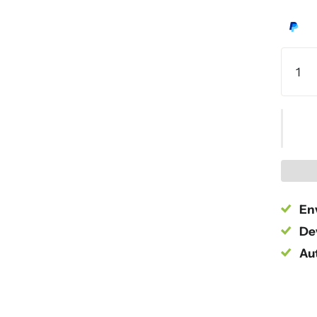
Env
Dev
Au