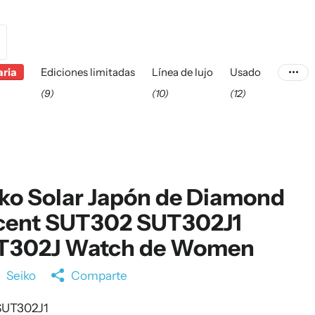
aria
Ediciones limitadas
Línea de lujo
Usado
(9)
(10)
(12)
ko Solar Japón de Diamond
cent SUT302 SUT302J1
T302J Watch de Women
a
Seiko
Comparte
UT302J1