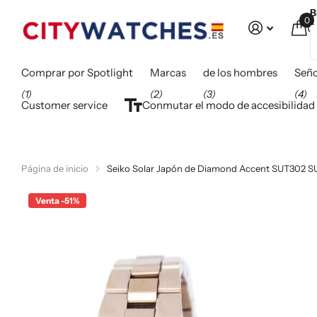
B
0
C
Comprar por Spotlight
Marcas
de los hombres
Seño
(1)
(2)
(3)
(4)
Customer service
Conmutar el modo de accesibilidad
Página de inicio
Seiko Solar Japón de Diamond Accent SUT302
Venta -51%