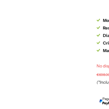
Mo
Res
Dia
Cri
Mat
No dis
€698.0
(*Incl
Paga