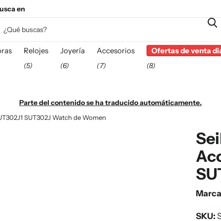
usca en
esta
ras
Relojes
Joyería
Accesorios
Ofertas de venta di
(5)
(6)
(7)
(8)
Parte del contenido se ha traducido automáticamente.
 SUT302J1 SUT302J Watch de Women
Sei
Ac
SU
Marc
SKU:
S