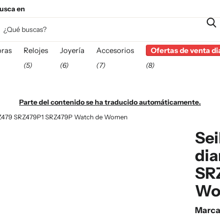
usca en
esta
ras
Relojes
Joyería
Accesorios
Ofertas de venta di
(5)
(6)
(7)
(8)
Parte del contenido se ha traducido automáticamente.
SRZ479 SRZ479P1 SRZ479P Watch de Women
Sei
di
SR
Wo
Marc