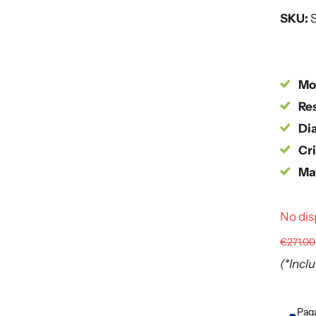
SKU:
S
Mo
Res
Dia
Cri
Mat
No dis
€271.00
(*Incl
Paga