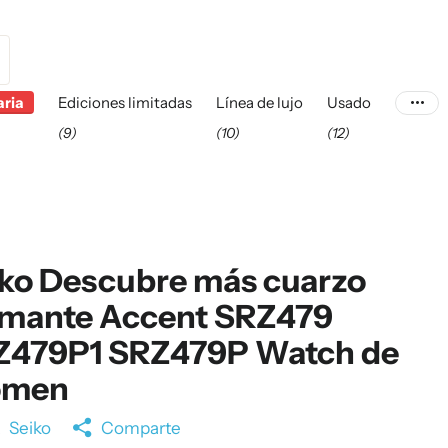
aria
Ediciones limitadas
Línea de lujo
Usado
(9)
(10)
(12)
ko Descubre más cuarzo
amante Accent SRZ479
Z479P1 SRZ479P Watch de
men
a
Seiko
Comparte