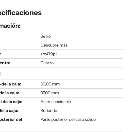
cificaciones
mación:
Seiko
Descubre más
:
srz479p1
ento:
Cuarzo
:
de la caja:
30,00 mm
de la caja:
07,00 mm
l de la caja:
Acero inoxidable
e la caja:
Redondo
osterior del
Parte posterior del caso sólido