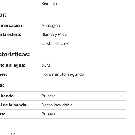
Bisel fijo
ar:
 marcación:
Analógico
e la esfera:
Blanco y Plata
Cristal Hardlex
terísticas:
ncia al agua:
50M
nes:
Hora, minuto, segundo
a:
 banda:
Pulsera
l de la banda:
Acero inoxidable
te:
Pulsera