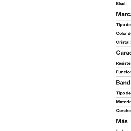
Bisel:
Marc
Tipo de
Color d
Cristal:
Carac
Resiste
Funcio
Band
Tipo de
Materia
Corche
Más