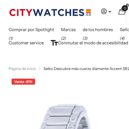
B
0
C
Comprar por Spotlight
Marcas
de los hombres
Seño
(1)
(2)
(3)
(4)
Customer service
Conmutar el modo de accesibilidad
Página de inicio
Seiko Descubre más cuarzo diamante Accent 
Venta -51%