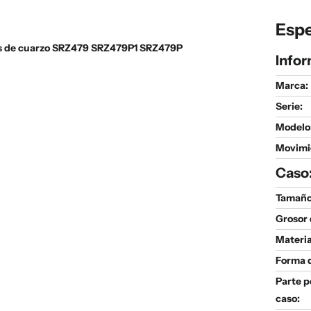
Espe
tes de cuarzo SRZ479 SRZ479P1 SRZ479P
Infor
Marca:
Serie
:
Modelo
Movimi
Caso
Tamaño 
Grosor 
Materia
Forma d
Parte p
caso: