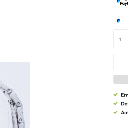
Env
Dev
Au