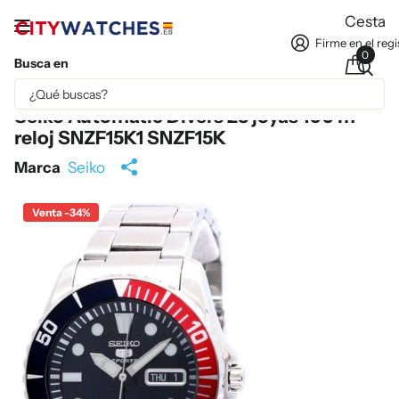
Cesta
Firme en el regi
0
Busca en
Parte del contenido se ha traducido automáticamente.
Seiko Automatic Divers 23 joyas 100 m
reloj SNZF15K1 SNZF15K
Marca
Seiko
Venta -34%