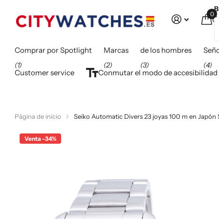
B
0
C
Comprar por Spotlight
Marcas
de los hombres
Seño
(1)
(2)
(3)
(4)
Customer service
Conmutar el modo de accesibilidad
Página de inicio
Seiko Automatic Divers 23 joyas 100 m en Japón
Venta -34%