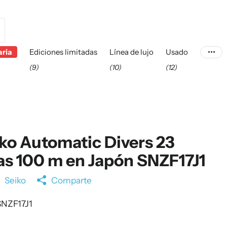
aria
Ediciones limitadas
Línea de lujo
Usado
(9)
(10)
(12)
ko Automatic Divers 23
as 100 m en Japón SNZF17J1
a
Seiko
Comparte
NZF17J1