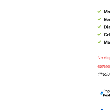
Mo
Res
Dia
Cri
Mat
No dis
€277.0
(*Incl
Paga