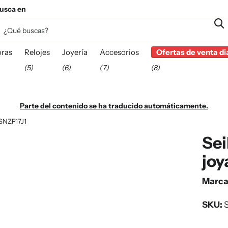
usca en
esta
ras
Relojes
Joyería
Accesorios
Ofertas de venta di
(5)
(6)
(7)
(8)
Parte del contenido se ha traducido automáticamente.
 SNZF17J1
Sei
joy
Marc
SKU:
S