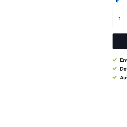
Env
Dev
Au