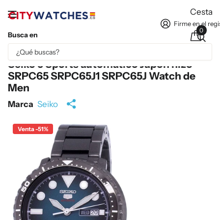
Cesta
Firme en el regi
0
Busca en
Parte del contenido se ha traducido automáticamente.
Seiko 5 Sports automático Japón hizo
SRPC65 SRPC65J1 SRPC65J Watch de
Men
Marca
Seiko
Venta -51%