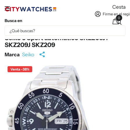
Cesta
Firme en el regi
0
Busca en
Parte del contenido se ha traducido automáticamente.
Seiko 5 Sport automático SKZ209J1
SKZ209J SKZ209
Marca
Seiko
Venta -38%