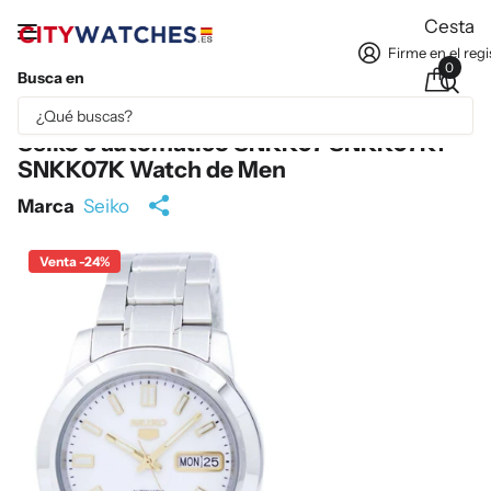
Cesta
Firme en el regi
0
Busca en
Parte del contenido se ha traducido automáticamente.
Seiko 5 automático SNKK07 SNKK07K1
SNKK07K Watch de Men
Marca
Seiko
Venta -24%