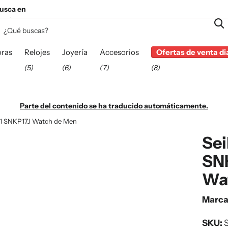
usca en
esta
ras
Relojes
Joyería
Accesorios
Ofertas de venta di
(5)
(6)
(7)
(8)
Parte del contenido se ha traducido automáticamente.
J1 SNKP17J Watch de Men
Sei
SN
Wa
Marc
SKU:
S