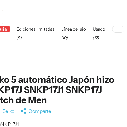
aria
Ediciones limitadas
Línea de lujo
Usado
(9)
(10)
(12)
ko 5 automático Japón hizo
KP17J SNKP17J1 SNKP17J
tch de Men
a
Seiko
Comparte
NKP17J1