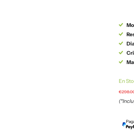
Mo
Res
Dia
Cri
Mat
En St
€298.0
(*Incl
Paga