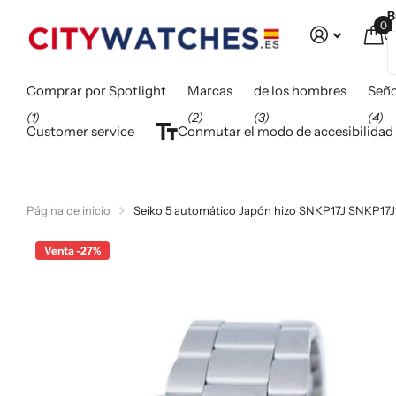
B
0
C
Comprar por Spotlight
Marcas
de los hombres
Seño
(1)
(2)
(3)
(4)
Customer service
Conmutar el modo de accesibilidad
Página de inicio
Seiko 5 automático Japón hizo SNKP17J SNKP17
Venta -27%