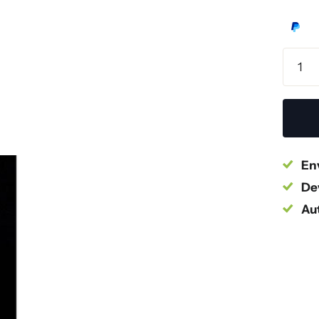
Env
Dev
Au