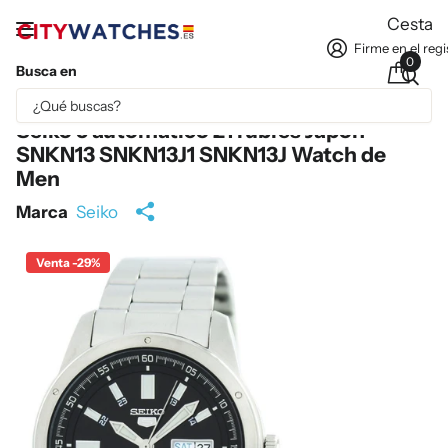
Cesta
Firme en el regi
0
Busca en
Parte del contenido se ha traducido automáticamente.
Seiko 5 automático 21 rubíes Japón
SNKN13 SNKN13J1 SNKN13J Watch de
Men
Marca
Seiko
Venta -29%