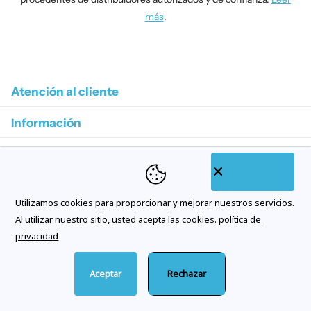
más
.
1
/
4
Atención al cliente
Información
Colecciones destacadas
Categorías de tienda
Utilizamos cookies para proporcionar y mejorar nuestros servicios.
Suscríbase a nuestros correos electrónicos
Al utilizar nuestro sitio, usted acepta las cookies.
política de
privacidad
Aceptar
Rechazar
©
2026
Citywatches.es