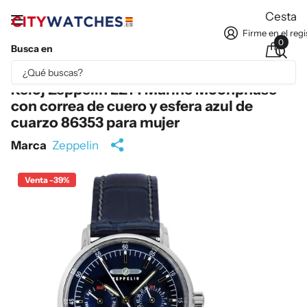
Cesta
Firme en el regi
0
Busca en
Parte del contenido se ha traducido automáticamente.
Reloj Zeppelin LZ14 Marine Moonphase
con correa de cuero y esfera azul de
cuarzo 86353 para mujer
Marca
Zeppelin
Venta -39%