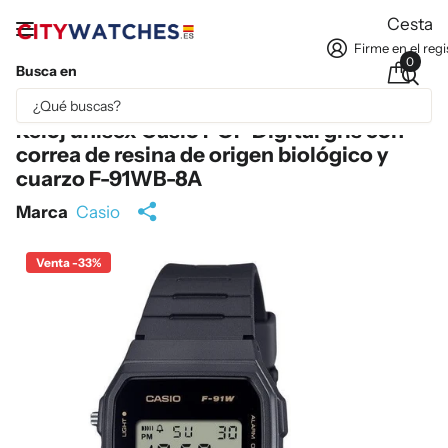
Cesta
Firme en el regi
0
Busca en
Parte del contenido se ha traducido automáticamente.
Reloj unisex Casio POP Digital gris con
correa de resina de origen biológico y
cuarzo F-91WB-8A
Marca
Casio
Venta -33%