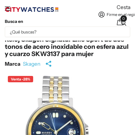
Cesta
Firme en el regi
0
Busca en
Parte del contenido se ha traducido automáticamente.
Reloj Skagen Signatur Lille Sport de dos
tonos de acero inoxidable con esfera azul
y cuarzo SKW3137 para mujer
Marca
Skagen
Venta -28%