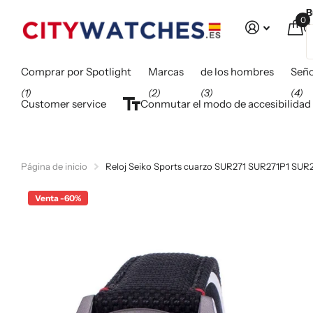
B
0
C
Comprar por Spotlight
Marcas
de los hombres
Seño
(1)
(2)
(3)
(4)
Customer service
Conmutar el modo de accesibilidad
Página de inicio
Reloj Seiko Sports cuarzo SUR271 SUR271P1 SUR
Venta -60%