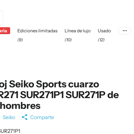
aria
Ediciones limitadas
Línea de lujo
Usado
(9)
(10)
(12)
oj Seiko Sports cuarzo
R271 SUR271P1 SUR271P de
s hombres
a
Seiko
Comparte
UR271P1