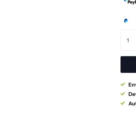
Env
Dev
Au