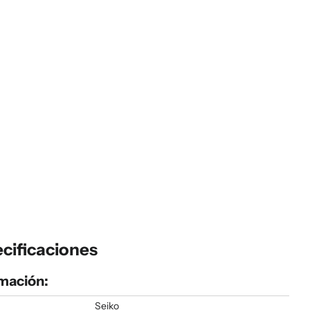
cificaciones
mación:
Seiko