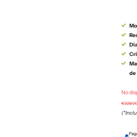
Mo
Res
Dia
Cri
Mat
de
No dis
€328.0
(*Incl
Paga