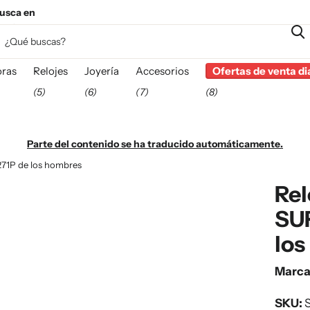
usca en
esta
ras
Relojes
Joyería
Accesorios
Ofertas de venta di
(5)
(6)
(7)
(8)
Parte del contenido se ha traducido automáticamente.
271P de los hombres
Rel
SU
lo
Marc
SKU:
S