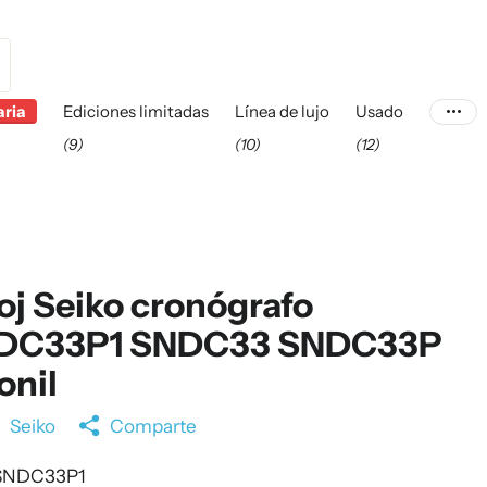
aria
Ediciones limitadas
Línea de lujo
Usado
(9)
(10)
(12)
oj Seiko cronógrafo
DC33P1 SNDC33 SNDC33P
onil
a
Seiko
Comparte
SNDC33P1