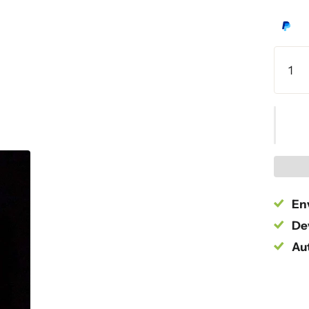
Env
Dev
Au