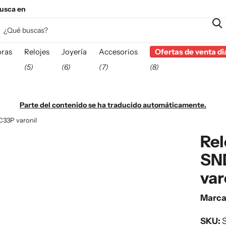
usca en
esta
ras
Relojes
Joyería
Accesorios
Ofertas de venta di
(5)
(6)
(7)
(8)
Parte del contenido se ha traducido automáticamente.
33P varonil
Rel
SN
var
Marc
SKU: