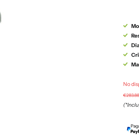
Mo
Res
Dia
Cri
Mat
No dis
€283.8
(*Incl
Paga