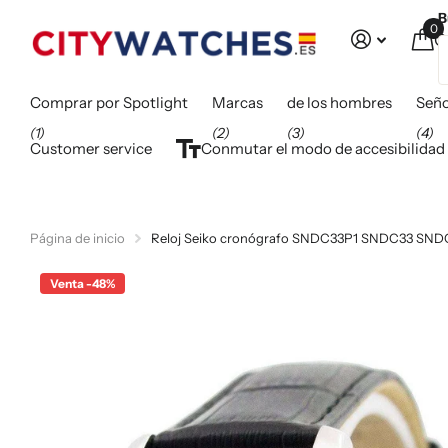
B
0
C
Comprar por Spotlight
Marcas
de los hombres
Seño
(1)
(2)
(3)
(4)
Customer service
Conmutar el modo de accesibilidad
Página de inicio
Reloj Seiko cronógrafo SNDC33P1 SNDC33 SNDC
Venta -48%