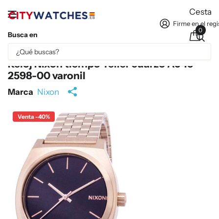
Cesta
Firme en el regi
0
Busca en
Parte del contenido se ha traducido automáticamente.
Reloj Nixon tiempo Teller cuarzo A045-
2598-00 varonil
Marca
Nixon
Venta -40%