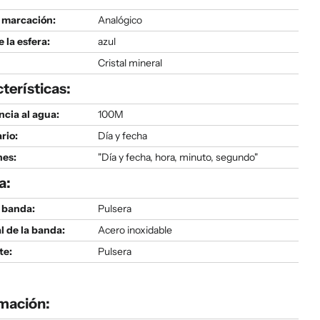
 marcación:
Analógico
e la esfera:
azul
Cristal mineral
terísticas:
ncia al agua:
100M
rio:
Día y fecha
nes:
"Día y fecha, hora, minuto, segundo"
a:
 banda:
Pulsera
l de la banda:
Acero inoxidable
te:
Pulsera
mación: