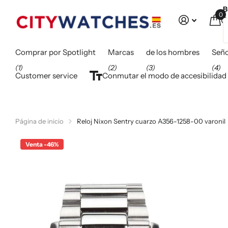
B
0
C
Comprar por Spotlight
Marcas
de los hombres
Seño
(1)
(2)
(3)
(4)
Customer service
Conmutar el modo de accesibilidad
Página de inicio
Reloj Nixon Sentry cuarzo A356-1258-00 varonil
Venta -46%