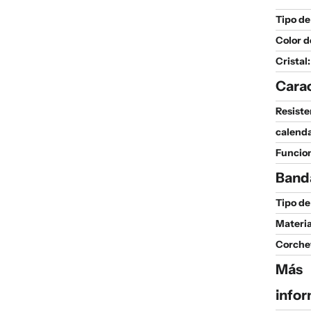
Tipo de
Color d
Cristal:
Carac
Resiste
calenda
Funcio
Band
Tipo de
Materia
Corche
Más
infor