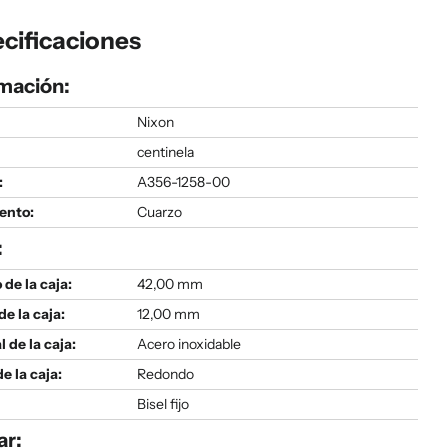
cificaciones
mación:
Nixon
centinela
:
A356-1258-00
ento:
Cuarzo
:
de la caja:
42,00 mm
de la caja:
12,00 mm
l de la caja:
Acero inoxidable
e la caja:
Redondo
Bisel fijo
ar: