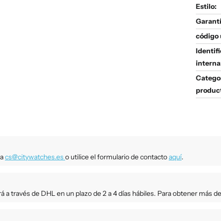
Estilo:
Garantí
código 
Identif
interna
Catego
produc
 a
cs@citywatches.es
o utilice el formulario de contacto
aquí
.
rá a través de DHL en un plazo de 2 a 4 días hábiles. Para obtener más de