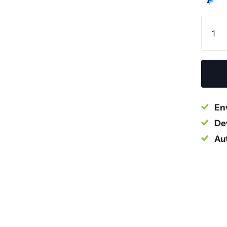
Env
Dev
Au