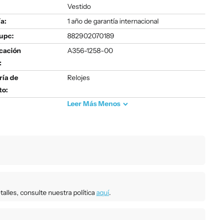
Vestido
a:
1 año de garantía internacional
upc:
882902070189
icación
A356-1258-00
:
ría de
Relojes
to:
Leer
Más
Menos
talles, consulte nuestra política
aquí
.