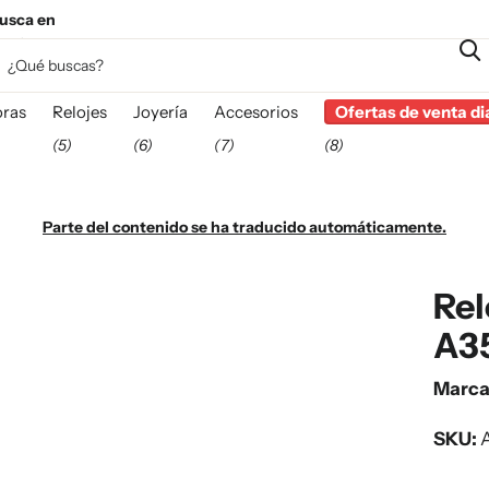
usca en
esta
ras
Relojes
Joyería
Accesorios
Ofertas de venta di
(5)
(6)
(7)
(8)
Parte del contenido se ha traducido automáticamente.
Rel
A35
Marc
SKU:
A