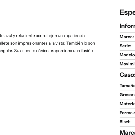
Espe
Infor
nte azul y reluciente acero tejen una apariencia
Marca:
ellete son impresionantes a la vista; También lo son
Serie
:
ngular. Su aspecto cónico proporciona una ilusión
Modelo
Movimi
Caso
Tamaño 
Grosor 
Materia
Forma d
Bisel:
Marc