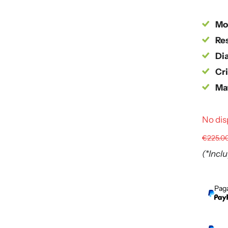
Mo
Res
Dia
Cri
Mat
No dis
€225.0
(*Incl
Paga