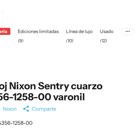
aria
Ediciones limitadas
Línea de lujo
Usado
(9)
(10)
(12)
oj Nixon Sentry cuarzo
6-1258-00 varonil
a
Nixon
Comparte
356-1258-00