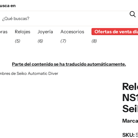
usca en
esta
ras
Relojes
Joyería
Accesorios
Ofertas de venta di
(5)
(6)
(7)
(8)
Parte del contenido se ha traducido automáticamente.
mbres de Seiko Automatic Diver
Rel
NS1
Sei
Marc
SKU:
S