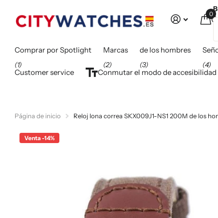
B
0
C
Comprar por Spotlight
Marcas
de los hombres
Seño
(1)
(2)
(3)
(4)
Customer service
Conmutar el modo de accesibilidad
Página de inicio
Reloj lona correa SKX009J1-NS1 200M de los ho
Venta -14%