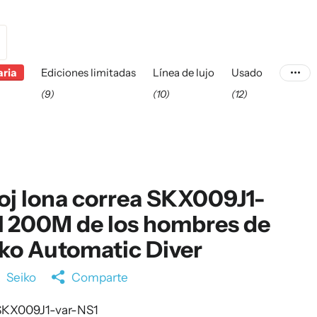
aria
Ediciones limitadas
Línea de lujo
Usado
(9)
(10)
(12)
oj lona correa SKX009J1-
 200M de los hombres de
ko Automatic Diver
a
Seiko
Comparte
KX009J1-var-NS1