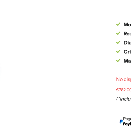
Mo
Re
Dia
Cri
Mat
No dis
€782.0
(*Incl
Paga