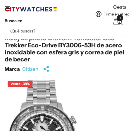
Cesta
Firme en el regi
0
Busca en
Parte del contenido se ha traducido automáticamente.
Reloj de piloto Citizen Promaster Geo
Trekker Eco-Drive BY3006-53H de acero
inoxidable con esfera gris y correa de piel
de becer
Marca
Citizen
Venta -39%