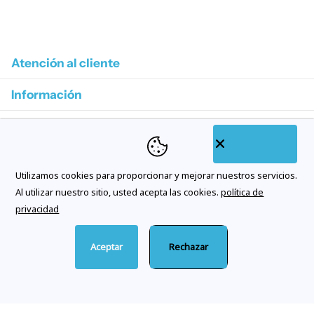
1
/
4
Atención al cliente
Información
Colecciones destacadas
Categorías de tienda
Utilizamos cookies para proporcionar y mejorar nuestros servicios.
Suscríbase a nuestros correos electrónicos
Al utilizar nuestro sitio, usted acepta las cookies.
política de
privacidad
Aceptar
Rechazar
©
2026
Citywatches.es