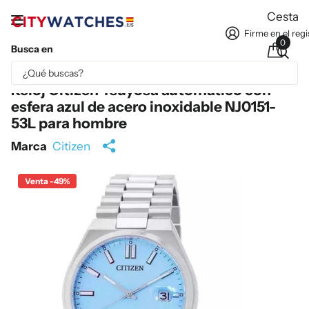
Cesta
Firme en el regi
0
Busca en
Parte del contenido se ha traducido automáticamente.
Reloj Citizen Tsuyosa automático con
esfera azul de acero inoxidable NJ0151-
53L para hombre
Marca
Citizen
Venta -49%