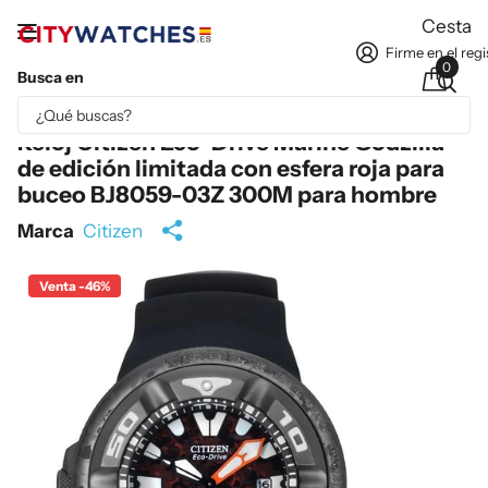
Cesta
Firme en el regi
0
Busca en
Parte del contenido se ha traducido automáticamente.
Reloj Citizen Eco-Drive Marine Godzilla
de edición limitada con esfera roja para
buceo BJ8059-03Z 300M para hombre
Marca
Citizen
Venta -46%