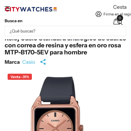
Cesta
Firme en el regi
0
Busca en
Parte del contenido se ha traducido automáticamente.
Reloj Casio Standard analógico de cuarzo
con correa de resina y esfera en oro rosa
MTP-B170-5EV para hombre
Marca
Casio
Venta -31%