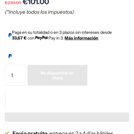
€101.00
€230.00
(*Incluye todos los impuestos)
Paga en su totalidad o en 3 plazos sin intereses desde
33,67 €
con
Pay in 3.
Más información
No disponible en
stock
Envío gratuito
, entrega en 2 a 4 días hábiles