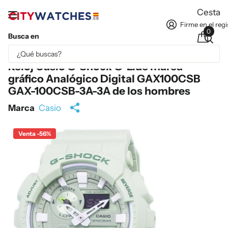
Cesta
Firme en el regi
0
Busca en
Parte del contenido se ha traducido automáticamente.
Reloj Casio G-Shock G-Lide marea
gráfico Analógico Digital GAX100CSB
GAX-100CSB-3A-3A de los hombres
Marca
Casio
Venta -56%