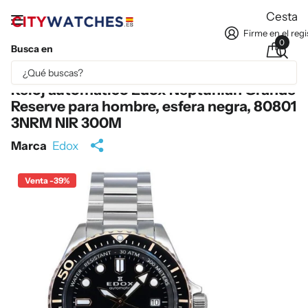
Cesta
Firme en el regi
0
Busca en
Parte del contenido se ha traducido automáticamente.
Reloj automático Edox Neptunian Grande
Reserve para hombre, esfera negra, 80801
3NRM NIR 300M
Marca
Edox
Venta -39%