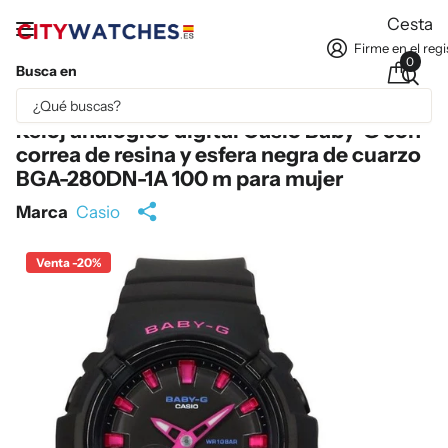
Cesta
Firme en el regi
0
Busca en
Parte del contenido se ha traducido automáticamente.
Reloj analógico digital Casio Baby-G con
correa de resina y esfera negra de cuarzo
BGA-280DN-1A 100 m para mujer
Marca
Casio
Venta -20%