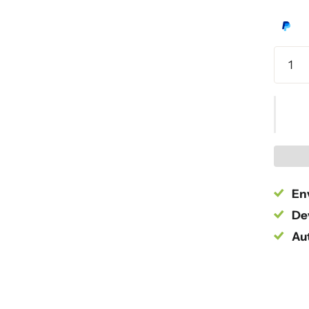
Env
Dev
Au