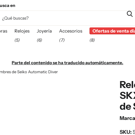
usca en
esta
ras
Relojes
Joyería
Accesorios
Ofertas de venta di
(5)
(6)
(7)
(8)
Parte del contenido se ha traducido automáticamente.
bres de Seiko Automatic Diver
Rel
SK
de 
Marc
SKU:
S