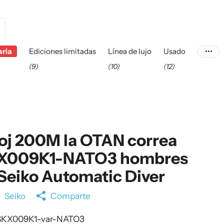
aria
Ediciones limitadas
Línea de lujo
Usado
(9)
(10)
(12)
oj 200M la OTAN correa
X009K1-NATO3 hombres
Seiko Automatic Diver
a
Seiko
Comparte
KX009K1-var-NATO3