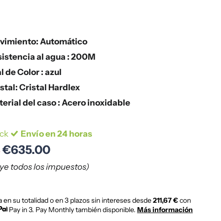
vimiento: Automático
sistencia al agua : 200M
l de Color : azul
stal: Cristal Hardlex
erial del caso : Acero inoxidable
ock
Envío en 24 horas
€635.00
0
uye todos los impuestos)
 en su totalidad o en 3 plazos sin intereses desde
211,67 €
con
Pay in 3. Pay Monthly también disponible.
Más información