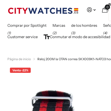
B
0
C
Comprar por Spotlight
Marcas
de los hombres
Seño
(1)
(2)
(3)
(4)
Customer service
Conmutar el modo de accesibilidad
Página de inicio
Reloj 200M la OTAN correa SKX009K1-NATO3 hom
Venta -22%