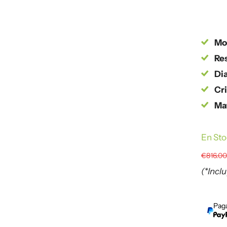
Mo
Re
Dia
Cri
Mat
En St
€816.0
(*Incl
Paga