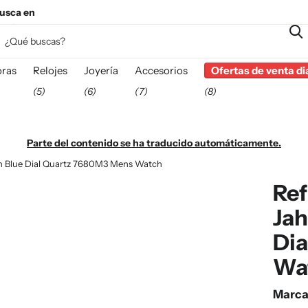
usca en
esta
ras
Relojes
Joyería
Accesorios
Ofertas de venta di
(5)
(6)
(7)
(8)
Parte del contenido se ha traducido automáticamente.
ph Blue Dial Quartz 7680M3 Mens Watch
Ref
Jah
Di
Wa
Marc