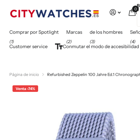
B
0
C
Comprar por Spotlight
Marcas
de los hombres
Seño
(1)
(2)
(3)
(4)
Customer service
Conmutar el modo de accesibilidad
Página de inicio
Refurbished Zeppelin 100 Jahre Ed.1 Chronogra
Venta -74%