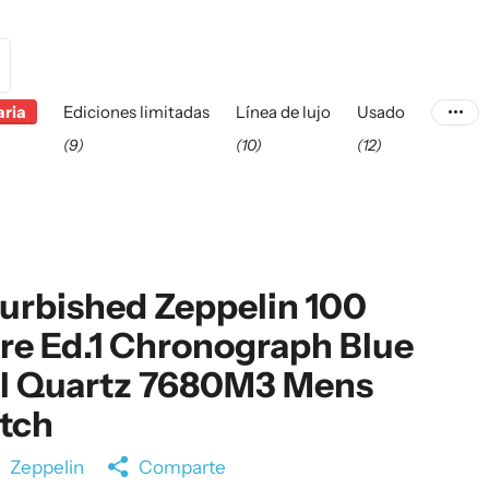
aria
Ediciones limitadas
Línea de lujo
Usado
(9)
(10)
(12)
urbished Zeppelin 100
re Ed.1 Chronograph Blue
al Quartz 7680M3 Mens
tch
a
Zeppelin
Comparte