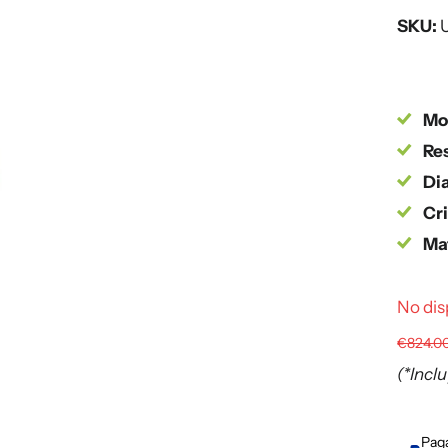
SKU:
Mo
Res
Dia
Cri
Mat
No dis
€824.0
(*Incl
Paga