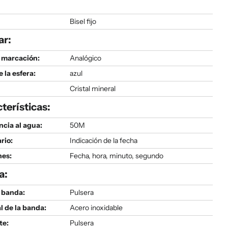
Bisel fijo
ar:
 marcación:
Analógico
e la esfera:
azul
Cristal mineral
terísticas:
ncia al agua:
50M
rio:
Indicación de la fecha
nes:
Fecha, hora, minuto, segundo
a:
 banda:
Pulsera
l de la banda:
Acero inoxidable
te:
Pulsera