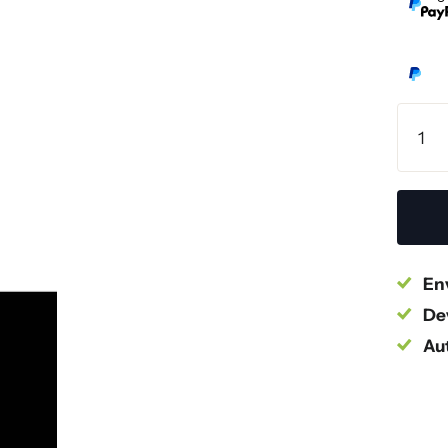
Env
Dev
Au