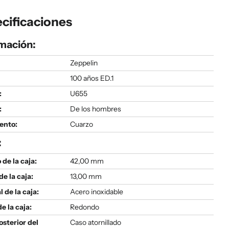
cificaciones
mación:
Zeppelin
100 años ED.1
:
U655
:
De los hombres
ento:
Cuarzo
:
de la caja:
42,00 mm
de la caja:
13,00 mm
l de la caja:
Acero inoxidable
e la caja:
Redondo
osterior del
Caso atornillado