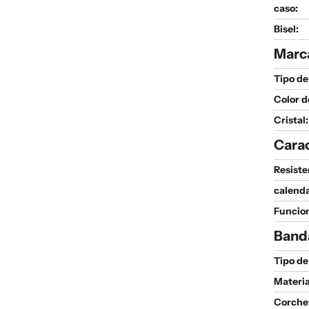
caso:
Bisel:
Marc
Tipo de
Color d
Cristal:
Carac
Resiste
calenda
Funcio
Band
Tipo de
Materia
Corche