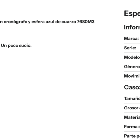
Espe
on cronógrafo y esfera azul de cuarzo 7680M3
Infor
Marca:
 Un poco sucio.
Serie
:
Modelo
Género
Movimi
Caso
Tamaño 
Grosor 
Materia
Forma d
Parte p