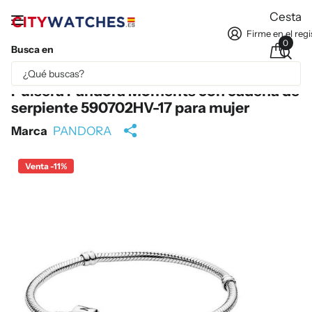
Cesta
Firme en el regi
0
Busca en
Parte del contenido se ha traducido automáticamente.
Pulsera Pandora Moments con cadena de
serpiente 590702HV-17 para mujer
Marca
PANDORA
Venta -11%