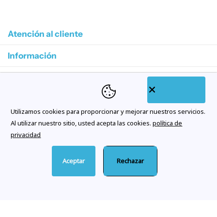
1
/
4
Atención al cliente
Información
Colecciones destacadas
Categorías de tienda
Utilizamos cookies para proporcionar y mejorar nuestros servicios.
Suscríbase a nuestros correos electrónicos
Al utilizar nuestro sitio, usted acepta las cookies.
política de
privacidad
Aceptar
Rechazar
©
2026
Citywatches.es