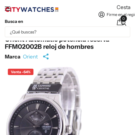
Cesta
Firme en el regi
0
Busca en
Parte del contenido se ha traducido automáticamente.
Orient Automatic potencia reserva
FFM02002B reloj de hombres
Marca
Orient
Venta -64%