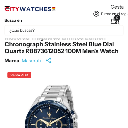
Cesta
Firme en el regi
0
Busca en
Parte del contenido se ha traducido automáticamente.
Maserati Traguardo Limited Edition
Chronograph Stainless Steel Blue Dial
Quartz R8873612052 100M Men's Watch
Marca
Maserati
Venta -10%