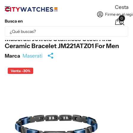
Cesta
Firme en el regi
0
Busca en
Parte del contenido se ha traducido automáticamente.
Maserati Jewels Stainless Steel And
Ceramic Bracelet JM221ATZ01 For Men
Marca
Maserati
Venta -30%