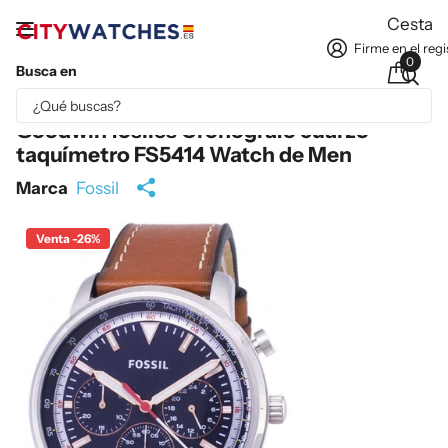
Cesta
Firme en el regi
0
Busca en
Parte del contenido se ha traducido automáticamente.
Goodwin fósiles Cronógrafo cuarzo
taquímetro FS5414 Watch de Men
Marca
Fossil
Venta -26%