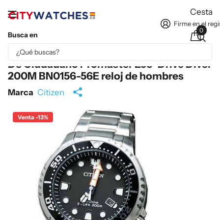
Cesta
Firme en el regi
0
Busca en
Parte del contenido se ha traducido automáticamente.
De Ciudadano Promaster Eco-Drive Diver
200M BN0156-56E reloj de hombres
Marca
Citizen
Venta -13%