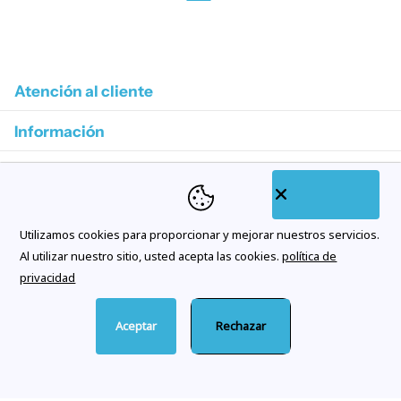
1
/
4
Atención al cliente
Información
Colecciones destacadas
Categorías de tienda
Utilizamos cookies para proporcionar y mejorar nuestros servicios.
Suscríbase a nuestros correos electrónicos
Al utilizar nuestro sitio, usted acepta las cookies.
política de
privacidad
Aceptar
Rechazar
©
2026
Citywatches.es