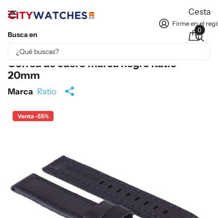
Cesta
Firme en el regi
0
Busca en
Parte del contenido se ha traducido automáticamente.
Correa de cuero marca negro Ratio
20mm
Marca
Ratio
Venta -55%