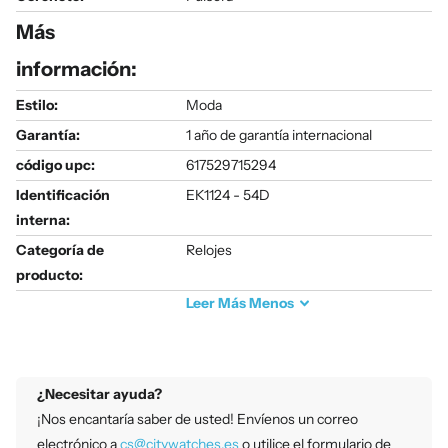
Más
información:
Estilo:
Moda
Garantía:
1 año de garantía internacional
código upc:
617529715294
Identificación
EK1124 - 54D
interna:
Categoría de
Relojes
producto:
Leer
Más
Menos
¿Necesitar ayuda?
¡Nos encantaría saber de usted! Envíenos un correo
electrónico a
cs@citywatches.es
o utilice el formulario de