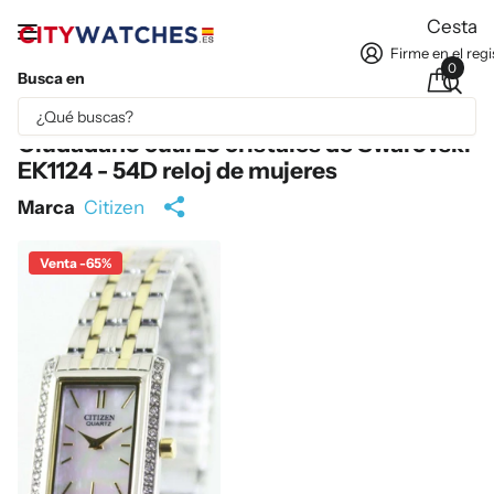
Cesta
Firme en el regi
0
Busca en
Parte del contenido se ha traducido automáticamente.
Ciudadano cuarzo cristales de Swarovski
EK1124 - 54D reloj de mujeres
Marca
Citizen
Venta -65%