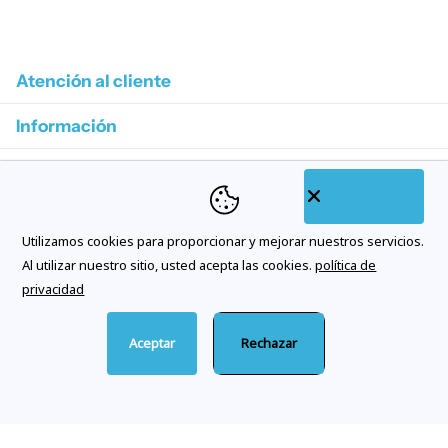
1
/
4
Atención al cliente
Información
Colecciones destacadas
Categorías de tienda
Utilizamos cookies para proporcionar y mejorar nuestros servicios.
Suscríbase a nuestros correos electrónicos
Al utilizar nuestro sitio, usted acepta las cookies.
política de
privacidad
Aceptar
Rechazar
©
2026
Citywatches.es