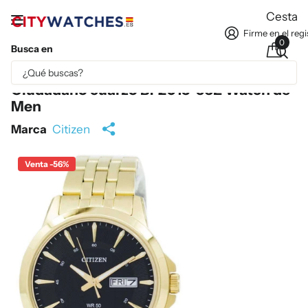
Cesta
Firme en el regi
0
Busca en
Parte del contenido se ha traducido automáticamente.
Ciudadano cuarzo BF2013-56E Watch de
Men
Marca
Citizen
Venta -56%