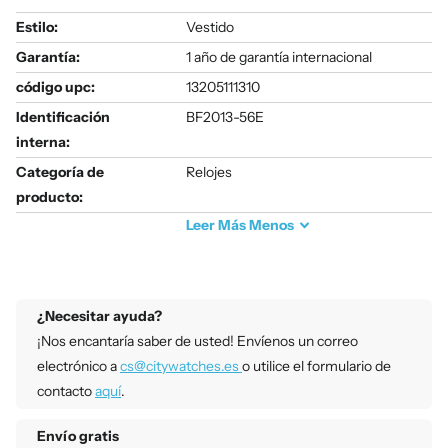
Estilo:
Vestido
Garantía:
1 año de garantía internacional
código upc:
13205111310
Identificación
BF2013-56E
interna:
Categoría de
Relojes
producto:
Leer
Más
Menos
¿Necesitar ayuda?
¡Nos encantaría saber de usted! Envíenos un correo
electrónico a
cs@citywatches.es
o utilice el formulario de
contacto
aquí
.
Envío gratis