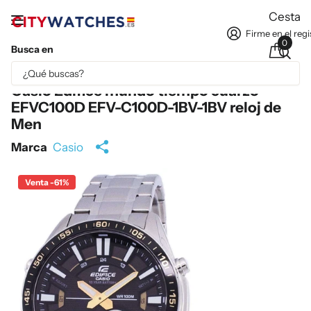
Cesta
Firme en el regi
0
Busca en
Parte del contenido se ha traducido automáticamente.
Casio Edifice mundo tiempo cuarzo
EFVC100D EFV-C100D-1BV-1BV reloj de
Men
Marca
Casio
Venta -61%