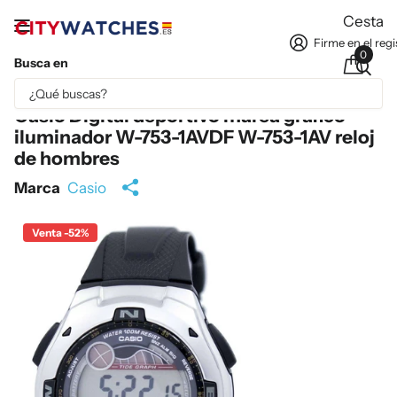
Cesta
Firme en el regi
0
Busca en
Parte del contenido se ha traducido automáticamente.
Casio Digital deportivo marea gráfico
iluminador W-753-1AVDF W-753-1AV reloj
de hombres
Marca
Casio
Venta -52%