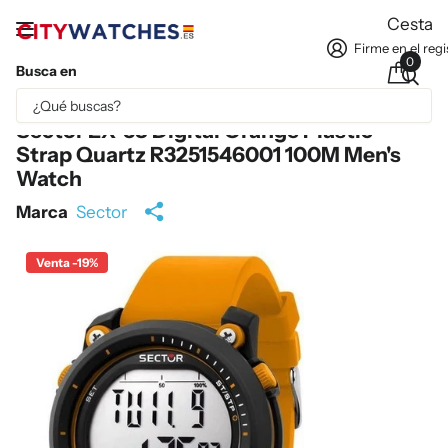
Cesta
Firme en el regi
0
Busca en
Parte del contenido se ha traducido automáticamente.
Sector EX-38 Digital Orange Plastic
Strap Quartz R3251546001 100M Men's
Watch
Marca
Sector
Venta -19%