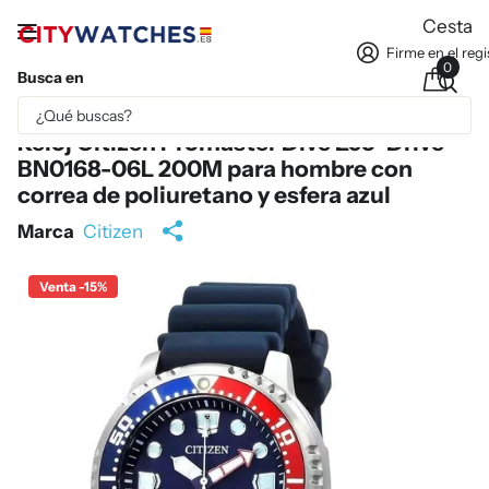
Cesta
Firme en el regi
0
Busca en
Parte del contenido se ha traducido automáticamente.
Reloj Citizen Promaster Dive Eco-Drive
BN0168-06L 200M para hombre con
correa de poliuretano y esfera azul
Marca
Citizen
Venta -15%