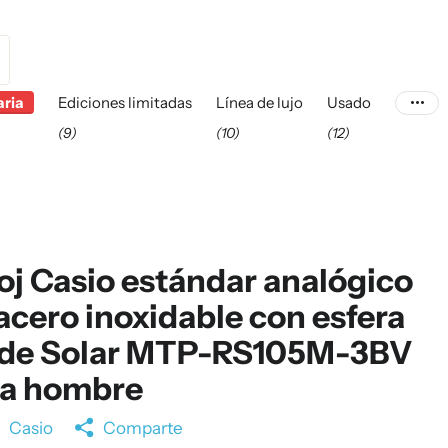
aria
Ediciones limitadas
Línea de lujo
Usado
(9)
(10)
(12)
oj Casio estándar analógico
acero inoxidable con esfera
rde Solar MTP-RS105M-3BV
ra hombre
a
Casio
Comparte