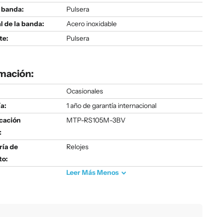
 banda:
Pulsera
l de la banda:
Acero inoxidable
te:
Pulsera
mación:
Ocasionales
a:
1 año de garantía internacional
icación
MTP-RS105M-3BV
:
ría de
Relojes
to:
Leer
Más
Menos