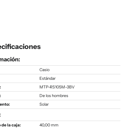
cificaciones
mación:
Casio
Estándar
:
MTP-RS105M-3BV
:
De los hombres
ento:
Solar
:
de la caja:
40,00 mm