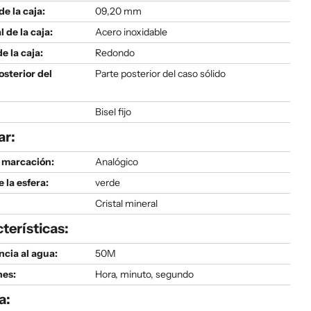
de la caja:
09,20 mm
l de la caja:
Acero inoxidable
e la caja:
Redondo
osterior del
Parte posterior del caso sólido
Bisel fijo
ar:
 marcación:
Analógico
e la esfera:
verde
Cristal mineral
terísticas:
ncia al agua:
50M
nes:
Hora, minuto, segundo
a: