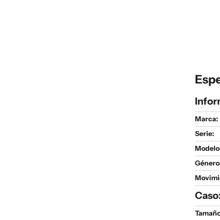
Espe
Infor
Marca:
Serie
:
Modelo
Género
Movimi
Caso
Tamaño 