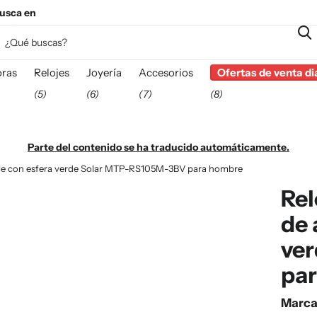
usca en
esta
ras
Relojes
Joyería
Accesorios
Ofertas de venta di
(5)
(6)
(7)
(8)
Parte del contenido se ha traducido automáticamente.
able con esfera verde Solar MTP-RS105M-3BV para hombre
Rel
de 
ve
pa
Marc