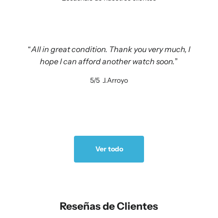
All in great condition. Thank you very much, I
hope I can afford another watch soon.
5/5
J.Arroyo
Ver todo
Reseñas de Clientes