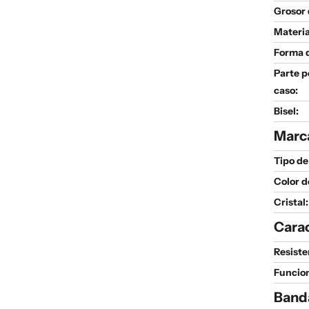
Grosor 
Materia
Forma d
Parte p
caso:
Bisel:
Marc
Tipo de
Color d
Cristal:
Carac
Resiste
Funcio
Band