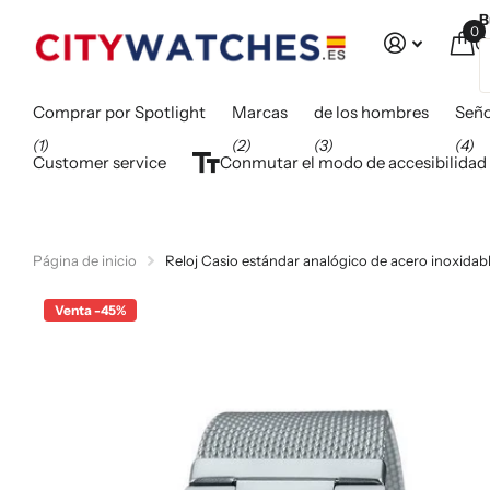
B
0
C
Comprar por Spotlight
Marcas
de los hombres
Seño
(1)
(2)
(3)
(4)
Customer service
Conmutar el modo de accesibilidad
Página de inicio
Reloj Casio estándar analógico de acero inoxid
Venta -45%