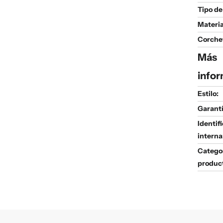
Tipo de
Materia
Corche
Más
infor
Estilo:
Garantí
Identif
interna
Catego
produc