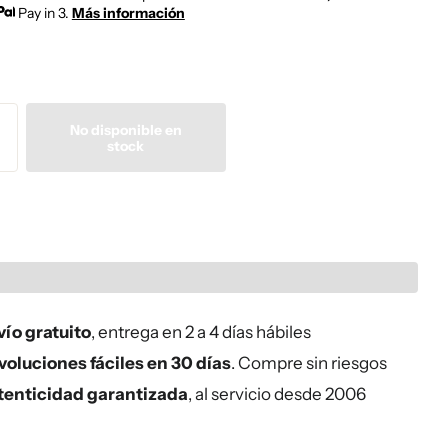
Pay in 3.
Más información
No disponible en
stock
ío gratuito
, entrega en 2 a 4 días hábiles
oluciones fáciles en 30 días
. Compre sin riesgos
tenticidad garantizada
, al servicio desde 2006