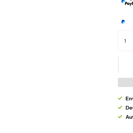
Env
Dev
Au