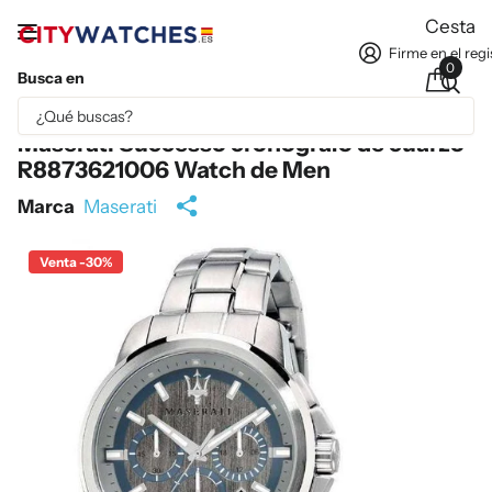
Cesta
Firme en el regi
0
Busca en
Parte del contenido se ha traducido automáticamente.
Maserati Successo cronógrafo de cuarzo
R8873621006 Watch de Men
Marca
Maserati
Venta -30%